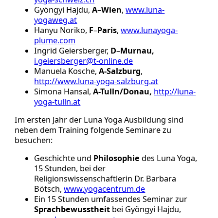
Gyöngyi Hajdu,
A
–
Wien
,
www.luna-
yogaweg.at
Hanyu Noriko,
F
–
Paris
,
www.lunayoga-
plume.com
Ingrid Geiersberger,
D
–
Murnau,
i.geiersberger@t-online.de
Manuela Kosche,
A-Salzburg
,
http://www.luna-yoga-salzburg.at
Simona Hansal,
A-Tulln/Donau,
http://luna-
yoga-tulln.at
Im ersten Jahr der Luna Yoga Ausbildung sind
neben dem Training folgende Seminare zu
besuchen:
Geschichte und
Philosophie
des Luna Yoga,
15 Stunden, bei der
Religionswissenschaftlerin Dr. Barbara
Bötsch,
www.yogacentrum.de
Ein 15 Stunden umfassendes Seminar zur
Sprachbewusstheit
bei Gyöngyi Hajdu,