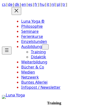
Anchor
Zum
cs
|
de
|
dk
|
en
|
es
|
fr
|
hu
|
it
|
nl
|
pl
|
tr
|
link
Inhalt
to
springen
top
Luna Yoga ®
of
Philosophie
page
Seminare
Ferienkurse
Einzelstunden
Ausbildung
Training
Didaktik
Weiterbildung
Bücher & Co
Medien
Netzwerk
Buntes Allerlei
Infopost / Newsletter
Training