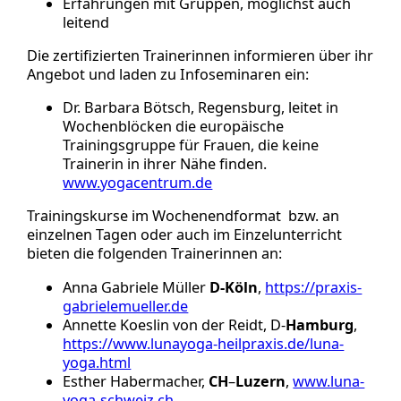
Erfahrungen mit Gruppen, möglichst auch
leitend
Die zertifizierten Trainerinnen informieren über ihr
Angebot und laden zu Infoseminaren ein:
Dr. Barbara Bötsch, Regensburg, leitet in
Wochenblöcken die europäische
Trainingsgruppe für Frauen, die keine
Trainerin in ihrer Nähe finden.
www.yogacentrum.de
Trainingskurse im Wochenendformat bzw. an
einzelnen Tagen oder auch im Einzelunterricht
bieten die folgenden Trainerinnen an:
Anna Gabriele Müller
D-Köln
,
https://praxis-
gabrielemueller.de
Annette Koeslin von der Reidt, D-
Hamburg
,
https://www.lunayoga-heilpraxis.de/luna-
yoga.html
Esther Habermacher,
CH
–
Luzern
,
www.luna-
yoga-schweiz.ch