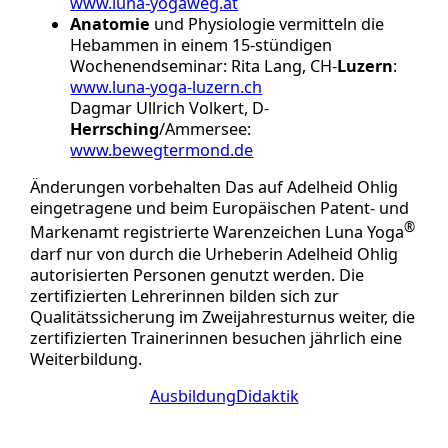
www.luna-yogaweg.at
Anatomie
und Physiologie vermitteln die
Hebammen in einem 15-stündigen
Wochenendseminar: Rita Lang, CH-
Luzern
:
www.luna-yoga-luzern.ch
Dagmar Ullrich Volkert, D-
Herrsching
/Ammersee:
www.bewegtermond.de
Änderungen vorbehalten Das auf Adelheid Ohlig
eingetragene und beim Europäischen Patent- und
®
Markenamt registrierte Warenzeichen Luna Yoga
darf nur von durch die Urheberin Adelheid Ohlig
autorisierten Personen genutzt werden. Die
zertifizierten Lehrerinnen bilden sich zur
Qualitätssicherung im Zweijahresturnus weiter, die
zertifizierten Trainerinnen besuchen jährlich eine
Weiterbildung.
Ausbildung
Didaktik