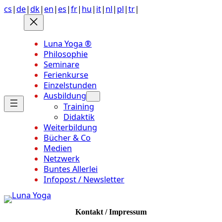
Anchor
Zum
cs
|
de
|
dk
|
en
|
es
|
fr
|
hu
|
it
|
nl
|
pl
|
tr
|
link
Inhalt
to
springen
top
Luna Yoga ®
of
Philosophie
page
Seminare
Ferienkurse
Einzelstunden
Ausbildung
Training
Didaktik
Weiterbildung
Bücher & Co
Medien
Netzwerk
Buntes Allerlei
Infopost / Newsletter
Kontakt / Impressum