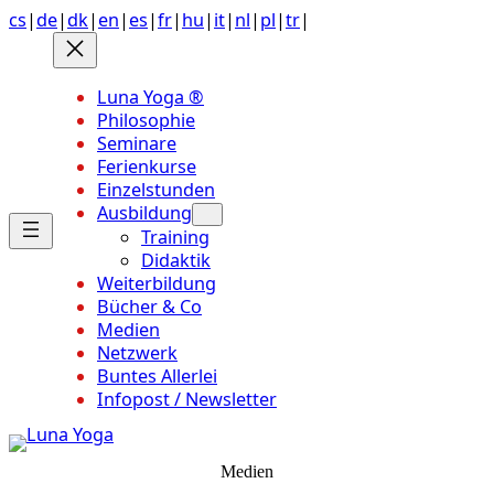
Anchor
Zum
cs
|
de
|
dk
|
en
|
es
|
fr
|
hu
|
it
|
nl
|
pl
|
tr
|
link
Inhalt
to
springen
top
Luna Yoga ®
of
Philosophie
page
Seminare
Ferienkurse
Einzelstunden
Ausbildung
Training
Didaktik
Weiterbildung
Bücher & Co
Medien
Netzwerk
Buntes Allerlei
Infopost / Newsletter
Medien