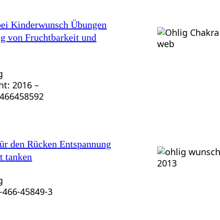
bei Kinderwunsch
Übungen
g von Fruchtbarkeit und
g
ht: 2016 –
3466458592
ür den Rücken
Entspannung
t tanken
g
-466-45849-3