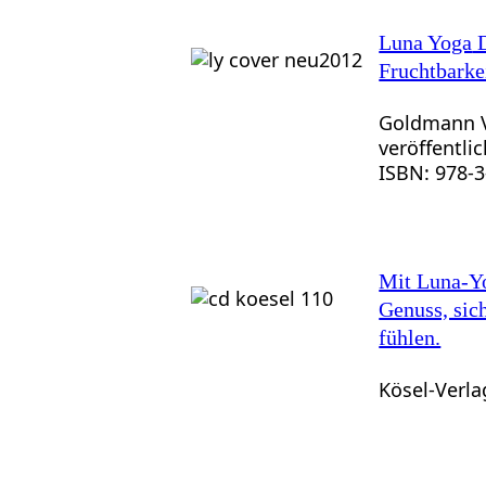
Luna Yoga
D
Fruchtbarke
Goldmann 
veröffentlic
ISBN: 978-
Mit Luna-Y
Genuss, sic
fühlen.
Kösel-Verla