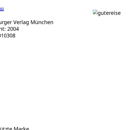
au
rger Verlag München
ht: 2004
010308
hützte Marke