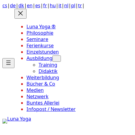
Anchor
Zum
cs
|
de
|
dk
|
en
|
es
|
fr
|
hu
|
it
|
nl
|
pl
|
tr
|
link
Inhalt
to
springen
top
Luna Yoga ®
of
Philosophie
page
Seminare
Ferienkurse
Einzelstunden
Ausbildung
Training
Didaktik
Weiterbildung
Bücher & Co
Medien
Netzwerk
Buntes Allerlei
Infopost / Newsletter