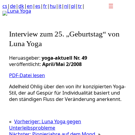
Anchor
Zum
cs
|
de
|
dk
|
en
|
es
|
fr
|
hu
|
it
|
nl
|
pl
|
tr
|
link
Inhalt
to
springen
top
of
Interview zum 25. „Geburtstag“ von
page
Luna Yoga
Heruasgeber:
yoga-aktuell Nr. 49
veröffentlicht:
April/Mai 2/2008
PDF-Datei lesen
Adelheid Ohlig über den von ihr konzipierten Yoga-
Stil, der auf Gespür für Individualität basiert und
den ständigen Fluss der Veränderung anerkennt.
«
Vorheriger:
Luna Yoga gegen
Unterleibsprobleme
Nächster:
Pionierjahre auf dem Mond
»