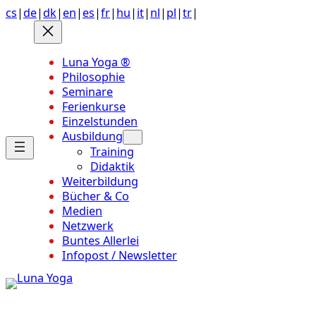
Anchor
Zum
cs
|
de
|
dk
|
en
|
es
|
fr
|
hu
|
it
|
nl
|
pl
|
tr
|
link
Inhalt
to
springen
top
Luna Yoga ®
of
Philosophie
page
Seminare
Ferienkurse
Einzelstunden
Ausbildung
Training
Didaktik
Weiterbildung
Bücher & Co
Medien
Netzwerk
Buntes Allerlei
Infopost / Newsletter