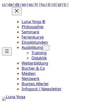
Anchor
Zum
cs
|
de
|
dk
|
en
|
es
|
fr
|
hu
|
it
|
nl
|
pl
|
tr
|
link
Inhalt
to
springen
top
Luna Yoga ®
of
Philosophie
page
Seminare
Ferienkurse
Einzelstunden
Ausbildung
Training
Didaktik
Weiterbildung
Bücher & Co
Medien
Netzwerk
Buntes Allerlei
Infopost / Newsletter