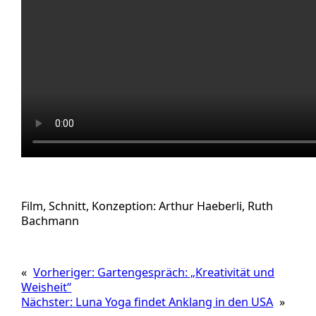
Film, Schnitt, Konzeption: Arthur Haeberli, Ruth
Bachmann
«
Vorheriger:
Gartengespräch: „Kreativität und
Weisheit“
Nächster:
Luna Yoga findet Anklang in den USA
»