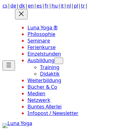
Anchor
Zum
cs
|
de
|
dk
|
en
|
es
|
fr
|
hu
|
it
|
nl
|
pl
|
tr
|
link
Inhalt
to
springen
top
Luna Yoga ®
of
Philosophie
page
Seminare
Ferienkurse
Einzelstunden
Ausbildung
Training
Didaktik
Weiterbildung
Bücher & Co
Medien
Netzwerk
Buntes Allerlei
Infopost / Newsletter