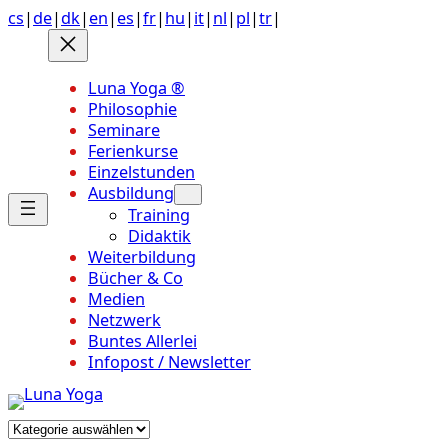
Anchor
Zum
cs
|
de
|
dk
|
en
|
es
|
fr
|
hu
|
it
|
nl
|
pl
|
tr
|
link
Inhalt
to
springen
top
Luna Yoga ®
of
Philosophie
page
Seminare
Ferienkurse
Einzelstunden
Ausbildung
Training
Didaktik
Weiterbildung
Bücher & Co
Medien
Netzwerk
Buntes Allerlei
Infopost / Newsletter
Kategorien