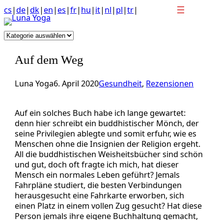
Anchor
Zum
cs
|
de
|
dk
|
en
|
es
|
fr
|
hu
|
it
|
nl
|
pl
|
tr
|
link
Inhalt
to
springen
Kategorien
top
of
Auf dem Weg
page
Luna Yoga
6. April 2020
Gesundheit
, 
Rezensionen
Auf ein solches Buch habe ich lange gewartet:
denn hier schreibt ein buddhistischer Mönch, der
seine Privilegien ablegte und somit erfuhr, wie es
Menschen ohne die Insignien der Religion ergeht.
All die buddhistischen Weisheitsbücher sind schön
und gut, doch oft fragte ich mich, hat dieser
Mensch ein normales Leben geführt? Jemals
Fahrpläne studiert, die besten Verbindungen
herausgesucht eine Fahrkarte erworben, sich
einen Platz in einem vollen Zug gesucht? Hat diese
Person jemals ihre eigene Buchhaltung gemacht,