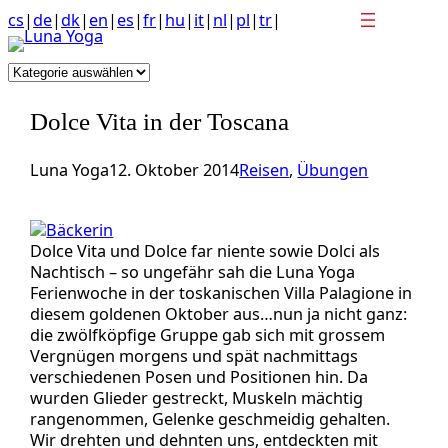
Anchor
Zum
cs
|
de
|
dk
|
en
|
es
|
fr
|
hu
|
it
|
nl
|
pl
|
tr
|
link
Inhalt
to
springen
Kategorien
top
of
Dolce Vita in der Toscana
page
Luna Yoga
12. Oktober 2014
Reisen
, 
Übungen
Dolce Vita und Dolce far niente sowie Dolci als
Nachtisch – so ungefähr sah die Luna Yoga
Ferienwoche in der toskanischen Villa Palagione in
diesem goldenen Oktober aus…nun ja nicht ganz:
die zwölfköpfige Gruppe gab sich mit grossem
Vergnügen morgens und spät nachmittags
verschiedenen Posen und Positionen hin. Da
wurden Glieder gestreckt, Muskeln mächtig
rangenommen, Gelenke geschmeidig gehalten.
Wir drehten und dehnten uns, entdeckten mit