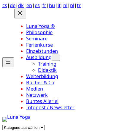
Anchor
Zum
cs
|
de
|
dk
|
en
|
es
|
fr
|
hu
|
it
|
nl
|
pl
|
tr
|
link
Inhalt
to
springen
top
Luna Yoga ®
of
Philosophie
page
Seminare
Ferienkurse
Einzelstunden
Ausbildung
Training
Didaktik
Weiterbildung
Bücher & Co
Medien
Netzwerk
Buntes Allerlei
Infopost / Newsletter
Kategorien