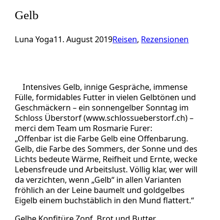
Gelb
Luna Yoga
11. August 2019
Reisen
, 
Rezensionen
Intensives Gelb, innige Gespräche, immense
Fülle, formidables Futter in vielen Gelbtönen und
Geschmäckern – ein sonnengelber Sonntag im
Schloss Überstorf (www.schlossueberstorf.ch) –
merci dem Team um Rosmarie Furer:
„Offenbar ist die Farbe Gelb eine Offenbarung.
Gelb, die Farbe des Sommers, der Sonne und des
Lichts bedeute Wärme, Reifheit und Ernte, wecke
Lebensfreude und Arbeitslust. Völlig klar, wer will
da verzichten, wenn „Gelb“ in allen Varianten
fröhlich an der Leine baumelt und goldgelbes
Eigelb einem buchstäblich in den Mund flattert.“
Gelbe Konfitüre Zopf, Brot und Butter