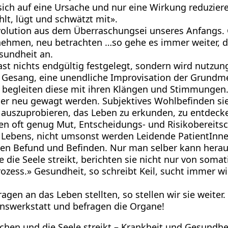
ch auf eine Ursache und nur eine Wirkung reduzieren
hlt, lügt und schwätzt mit».
Evolution aus dem Überraschungsei unseres Anfangs.
ufnehmen, neu betrachten …so gehe es immer weiter, de
esundheit an.
t nichts endgültig festgelegt, sondern wird nutzun
ser Gesang, eine unendliche Improvisation der Grundm
 begleiten diese mit ihren Klängen und Stimmungen
r neu gewagt werden. Subjektives Wohlbefinden sieht
 auszuprobieren, das Leben zu erkunden, zu entdecke
ben oft genug Mut, Entscheidungs- und Risikobereits
s Lebens, nicht umsonst werden Leidende PatientInn
 Befund und Befinden. Nur man selber kann herausf
die Seele streikt, berichten sie nicht nur von som
zess.» Gesundheit, so schreibt Keil, sucht immer wi
ragen an das Leben stellten, so stellen wir sie weit
enswerkstatt und befragen die Organe!
chen und die Seele streikt – Krankheit und Gesundhe