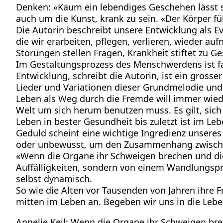
Denken: «Kaum ein lebendiges Geschehen lässt si
auch um die Kunst, krank zu sein. «Der Körper fü
Die Autorin beschreibt unsere Entwicklung als 
die wir erarbeiten, pflegen, verlieren, wieder a
Störungen stellen Fragen, Krankheit stiftet zu G
Im Gestaltungsprozess des Menschwerdens ist fas
Entwicklung, schreibt die Autorin, ist ein gros
Lieder und Variationen dieser Grundmelodie und
Leben als Weg durch die Fremde will immer wiede
Welt um sich herum benutzen muss. Es gilt, sich
Leben in bester Gesundheit bis zuletzt ist im Le
Geduld scheint eine wichtige Ingredienz unsere
oder unbewusst, um den Zusammenhang zwischen
«Wenn die Organe ihr Schweigen brechen und die 
Auffälligkeiten, sondern von einem Wandlungspro
selbst dynamisch.
So wie die Alten vor Tausenden von Jahren ihre F
mitten im Leben an. Begeben wir uns in die Leb
Annelie Keil: Wenn die Organe ihr Schweigen bre