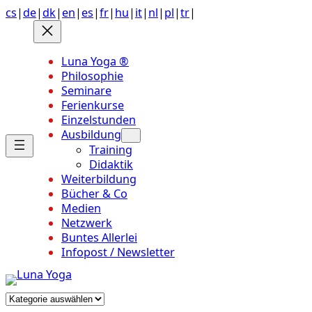
Anchor
Zum
cs
|
de
|
dk
|
en
|
es
|
fr
|
hu
|
it
|
nl
|
pl
|
tr
|
link
Inhalt
to
springen
top
Luna Yoga ®
of
Philosophie
page
Seminare
Ferienkurse
Einzelstunden
Ausbildung
Training
Didaktik
Weiterbildung
Bücher & Co
Medien
Netzwerk
Buntes Allerlei
Infopost / Newsletter
Kategorien