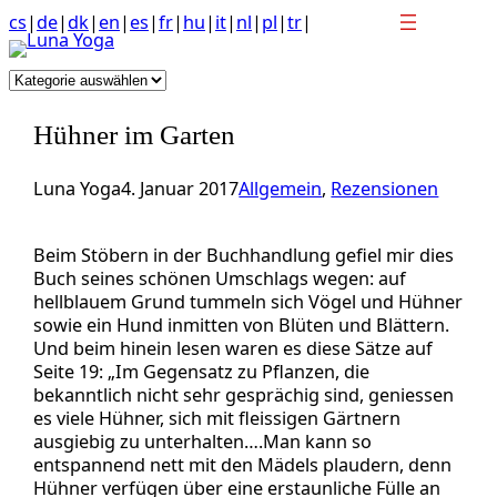
Anchor
Zum
cs
|
de
|
dk
|
en
|
es
|
fr
|
hu
|
it
|
nl
|
pl
|
tr
|
link
Inhalt
to
springen
Kategorien
top
of
Hühner im Garten
page
Luna Yoga
4. Januar 2017
Allgemein
, 
Rezensionen
Beim Stöbern in der Buchhandlung gefiel mir dies
Buch seines schönen Umschlags wegen: auf
hellblauem Grund tummeln sich Vögel und Hühner
sowie ein Hund inmitten von Blüten und Blättern.
Und beim hinein lesen waren es diese Sätze auf
Seite 19: „Im Gegensatz zu Pflanzen, die
bekanntlich nicht sehr gesprächig sind, geniessen
es viele Hühner, sich mit fleissigen Gärtnern
ausgiebig zu unterhalten….Man kann so
entspannend nett mit den Mädels plaudern, denn
Hühner verfügen über eine erstaunliche Fülle an