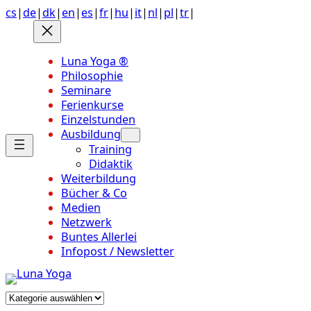
Anchor
Zum
cs
|
de
|
dk
|
en
|
es
|
fr
|
hu
|
it
|
nl
|
pl
|
tr
|
link
Inhalt
to
springen
top
Luna Yoga ®
of
Philosophie
page
Seminare
Ferienkurse
Einzelstunden
Ausbildung
Training
Didaktik
Weiterbildung
Bücher & Co
Medien
Netzwerk
Buntes Allerlei
Infopost / Newsletter
Kategorien