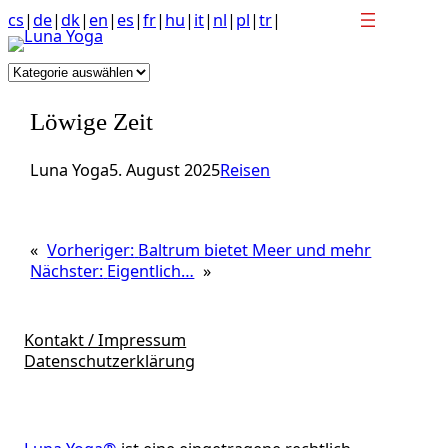
Anchor
Zum
cs
|
de
|
dk
|
en
|
es
|
fr
|
hu
|
it
|
nl
|
pl
|
tr
|
link
Inhalt
to
springen
Kategorien
top
of
Löwige Zeit
page
Luna Yoga
5. August 2025
Reisen
«
Vorheriger:
Baltrum bietet Meer und mehr
Nächster:
Eigentlich…
»
Kontakt / Impressum
Datenschutzerklärung