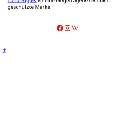
Luna Yoga®
ist eine eingetragene rechtlich
geschützte Marke
Facebook
Instagram
Wikipedia-Artikel über Adelheid Ohlig
↑