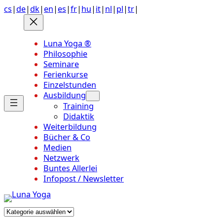
Anchor
Zum
cs
|
de
|
dk
|
en
|
es
|
fr
|
hu
|
it
|
nl
|
pl
|
tr
|
link
Inhalt
to
springen
top
Luna Yoga ®
of
Philosophie
page
Seminare
Ferienkurse
Einzelstunden
Ausbildung
Training
Didaktik
Weiterbildung
Bücher & Co
Medien
Netzwerk
Buntes Allerlei
Infopost / Newsletter
Kategorien