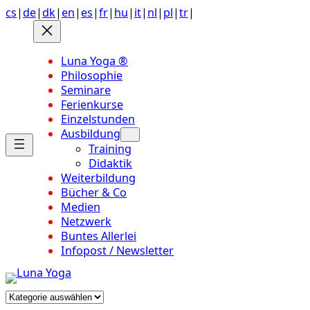
Anchor
Zum
cs
|
de
|
dk
|
en
|
es
|
fr
|
hu
|
it
|
nl
|
pl
|
tr
|
link
Inhalt
to
springen
top
Luna Yoga ®
of
Philosophie
page
Seminare
Ferienkurse
Einzelstunden
Ausbildung
Training
Didaktik
Weiterbildung
Bücher & Co
Medien
Netzwerk
Buntes Allerlei
Infopost / Newsletter
Kategorien