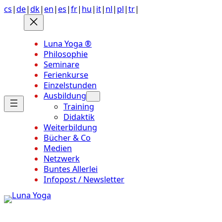
Anchor
Zum
cs
|
de
|
dk
|
en
|
es
|
fr
|
hu
|
it
|
nl
|
pl
|
tr
|
link
Inhalt
to
springen
top
Luna Yoga ®
of
Philosophie
page
Seminare
Ferienkurse
Einzelstunden
Ausbildung
Training
Didaktik
Weiterbildung
Bücher & Co
Medien
Netzwerk
Buntes Allerlei
Infopost / Newsletter