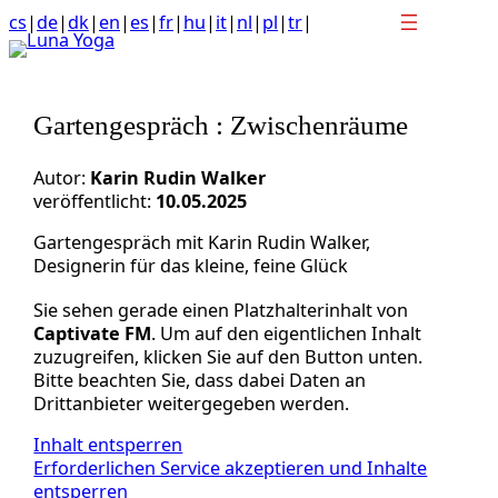
Anchor
Zum
cs
|
de
|
dk
|
en
|
es
|
fr
|
hu
|
it
|
nl
|
pl
|
tr
|
link
Inhalt
to
springen
top
of
Gartengespräch : Zwischenräume
page
Autor:
Karin Rudin Walker
veröffentlicht:
10.05.2025
Gartengespräch mit Karin Rudin Walker,
Designerin für das kleine, feine Glück
Sie sehen gerade einen Platzhalterinhalt von
Captivate FM
. Um auf den eigentlichen Inhalt
zuzugreifen, klicken Sie auf den Button unten.
Bitte beachten Sie, dass dabei Daten an
Drittanbieter weitergegeben werden.
Inhalt entsperren
Erforderlichen Service akzeptieren und Inhalte
entsperren