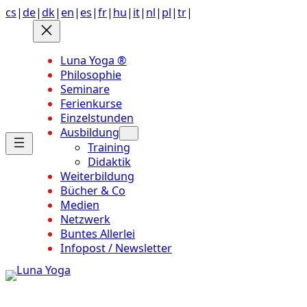
Anchor
Zum
cs
|
de
|
dk
|
en
|
es
|
fr
|
hu
|
it
|
nl
|
pl
|
tr
|
link
Inhalt
to
springen
top
Luna Yoga ®
of
Philosophie
page
Seminare
Ferienkurse
Einzelstunden
Ausbildung
Training
Didaktik
Weiterbildung
Bücher & Co
Medien
Netzwerk
Buntes Allerlei
Infopost / Newsletter