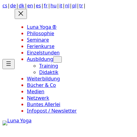
Anchor
Zum
cs
|
de
|
dk
|
en
|
es
|
fr
|
hu
|
it
|
nl
|
pl
|
tr
|
link
Inhalt
to
springen
top
Luna Yoga ®
of
Philosophie
page
Seminare
Ferienkurse
Einzelstunden
Ausbildung
Training
Didaktik
Weiterbildung
Bücher & Co
Medien
Netzwerk
Buntes Allerlei
Infopost / Newsletter