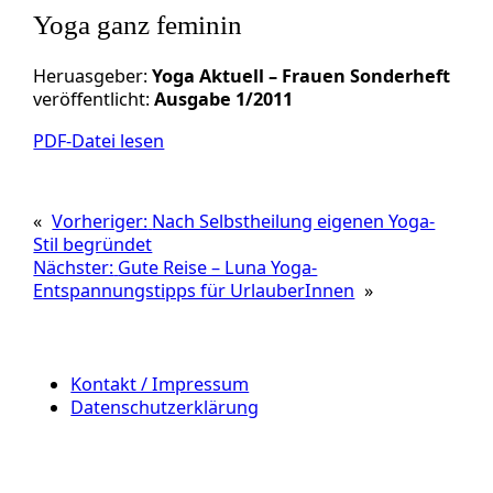
Yoga ganz feminin
Heruasgeber:
Yoga Aktuell – Frauen Sonderheft
veröffentlicht:
Ausgabe 1/2011
PDF-Datei lesen
«
Vorheriger:
Nach Selbstheilung eigenen Yoga-
Stil begründet
Nächster:
Gute Reise – Luna Yoga-
Entspannungstipps für UrlauberInnen
»
Kontakt / Impressum
Datenschutzerklärung