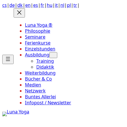
Anchor
Zum
cs
|
de
|
dk
|
en
|
es
|
fr
|
hu
|
it
|
nl
|
pl
|
tr
|
link
Inhalt
to
springen
top
Luna Yoga ®
of
Philosophie
page
Seminare
Ferienkurse
Einzelstunden
Ausbildung
Training
Didaktik
Weiterbildung
Bücher & Co
Medien
Netzwerk
Buntes Allerlei
Infopost / Newsletter