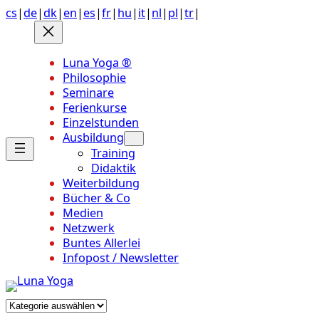
Anchor
Zum
cs
|
de
|
dk
|
en
|
es
|
fr
|
hu
|
it
|
nl
|
pl
|
tr
|
link
Inhalt
to
springen
top
Luna Yoga ®
of
Philosophie
page
Seminare
Ferienkurse
Einzelstunden
Ausbildung
Training
Didaktik
Weiterbildung
Bücher & Co
Medien
Netzwerk
Buntes Allerlei
Infopost / Newsletter
Kategorien