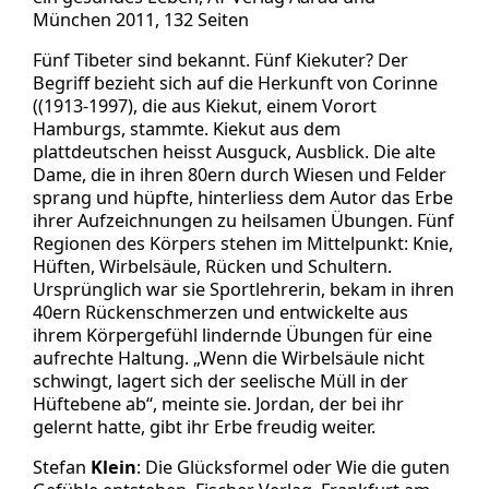
München 2011, 132 Seiten
Fünf Tibeter sind bekannt. Fünf Kiekuter? Der
Begriff bezieht sich auf die Herkunft von Corinne
((1913-1997), die aus Kiekut, einem Vorort
Hamburgs, stammte. Kiekut aus dem
plattdeutschen heisst Ausguck, Ausblick. Die alte
Dame, die in ihren 80ern durch Wiesen und Felder
sprang und hüpfte, hinterliess dem Autor das Erbe
ihrer Aufzeichnungen zu heilsamen Übungen. Fünf
Regionen des Körpers stehen im Mittelpunkt: Knie,
Hüften, Wirbelsäule, Rücken und Schultern.
Ursprünglich war sie Sportlehrerin, bekam in ihren
40ern Rückenschmerzen und entwickelte aus
ihrem Körpergefühl lindernde Übungen für eine
aufrechte Haltung. „Wenn die Wirbelsäule nicht
schwingt, lagert sich der seelische Müll in der
Hüftebene ab“, meinte sie. Jordan, der bei ihr
gelernt hatte, gibt ihr Erbe freudig weiter.
Stefan
Klein
: Die Glücksformel oder Wie die guten