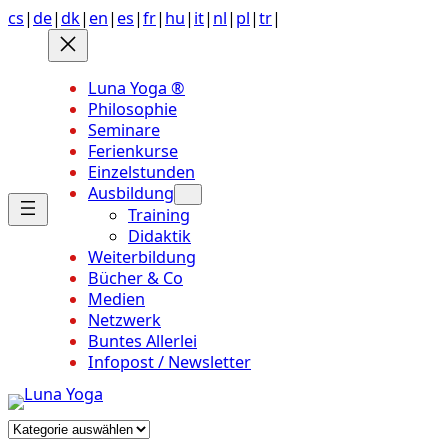
Anchor
Zum
cs
|
de
|
dk
|
en
|
es
|
fr
|
hu
|
it
|
nl
|
pl
|
tr
|
link
Inhalt
to
springen
top
Luna Yoga ®
of
Philosophie
page
Seminare
Ferienkurse
Einzelstunden
Ausbildung
Training
Didaktik
Weiterbildung
Bücher & Co
Medien
Netzwerk
Buntes Allerlei
Infopost / Newsletter
Kategorien