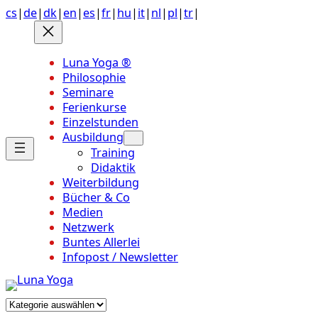
Anchor
Zum
cs
|
de
|
dk
|
en
|
es
|
fr
|
hu
|
it
|
nl
|
pl
|
tr
|
link
Inhalt
to
springen
top
Luna Yoga ®
of
Philosophie
page
Seminare
Ferienkurse
Einzelstunden
Ausbildung
Training
Didaktik
Weiterbildung
Bücher & Co
Medien
Netzwerk
Buntes Allerlei
Infopost / Newsletter
Kategorien