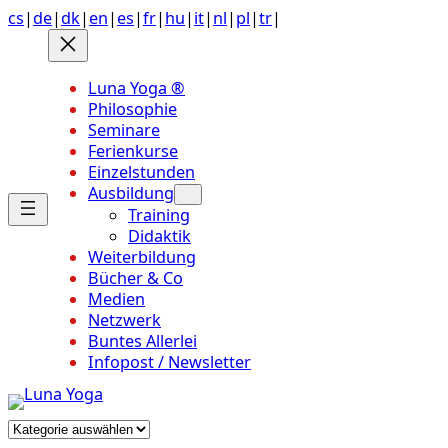
Anchor
Zum
cs
|
de
|
dk
|
en
|
es
|
fr
|
hu
|
it
|
nl
|
pl
|
tr
|
link
Inhalt
to
springen
top
Luna Yoga ®
of
Philosophie
page
Seminare
Ferienkurse
Einzelstunden
Ausbildung
Training
Didaktik
Weiterbildung
Bücher & Co
Medien
Netzwerk
Buntes Allerlei
Infopost / Newsletter
Kategorien