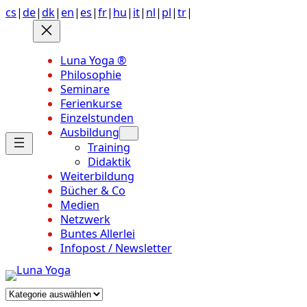
Anchor
Zum
cs
|
de
|
dk
|
en
|
es
|
fr
|
hu
|
it
|
nl
|
pl
|
tr
|
link
Inhalt
to
springen
top
Luna Yoga ®
of
Philosophie
page
Seminare
Ferienkurse
Einzelstunden
Ausbildung
Training
Didaktik
Weiterbildung
Bücher & Co
Medien
Netzwerk
Buntes Allerlei
Infopost / Newsletter
Kategorien