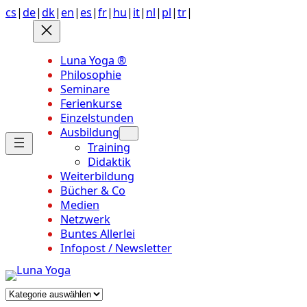
Anchor
Zum
cs
|
de
|
dk
|
en
|
es
|
fr
|
hu
|
it
|
nl
|
pl
|
tr
|
link
Inhalt
to
springen
top
Luna Yoga ®
of
Philosophie
page
Seminare
Ferienkurse
Einzelstunden
Ausbildung
Training
Didaktik
Weiterbildung
Bücher & Co
Medien
Netzwerk
Buntes Allerlei
Infopost / Newsletter
Kategorien