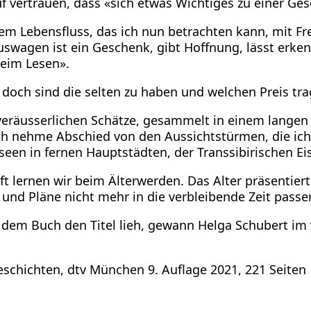
vertrauen, dass «sich etwas Wichtiges zu einer Gesc
m Lebensfluss, das ich nun betrachten kann, mit Fr
swagen ist ein Geschenk, gibt Hoffnung, lässt erkenn
beim Lesen».
n, doch sind die selten zu haben und welchen Preis tra
 unveräusserlichen Schätze, gesammelt in einem lang
ch nehme Abschied von den Aussichtstürmen, die ic
en in fernen Hauptstädten, der Transsibirischen Eis
lernen wir beim Älterwerden. Das Alter präsentiert
d Pläne nicht mehr in die verbleibende Zeit passe
e dem Buch den Titel lieh, gewann Helga Schubert i
schichten, dtv München 9. Auflage 2021, 221 Seiten