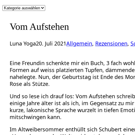
Kategorien
Vom Aufstehen
Luna Yoga
20. Juli 2021
Allgemein
, 
Rezensionen
, 
S
Eine Freundin schenkte mir ein Buch, 3 fach wo
Formen auf weiss platzierten Tupfen, dämmende Hü
nahelegte. Nun, der Geburtstag ist Ende des Mon
Rose als Stütze.
Und so lese ich drauf los: Vom Aufstehen schrei
einige Jahre älter ist als ich, im Gegensatz zu m
kurze, lakonische Sprache wurzelt in tiefen Emot
mitschwingen kann.
Im Altweibersommer enthüllt sich Schubert einer 