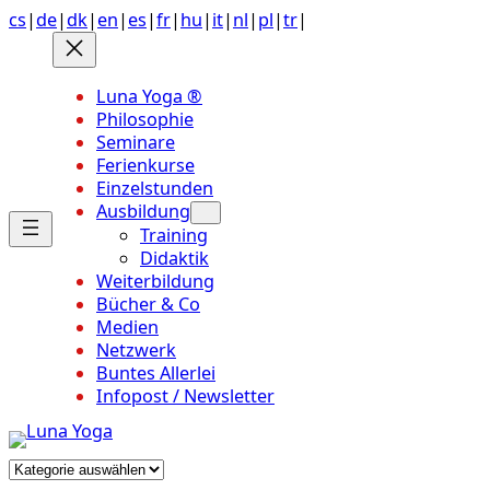
Anchor
Zum
cs
|
de
|
dk
|
en
|
es
|
fr
|
hu
|
it
|
nl
|
pl
|
tr
|
link
Inhalt
to
springen
top
Luna Yoga ®
of
Philosophie
page
Seminare
Ferienkurse
Einzelstunden
Ausbildung
Training
Didaktik
Weiterbildung
Bücher & Co
Medien
Netzwerk
Buntes Allerlei
Infopost / Newsletter
Kategorien