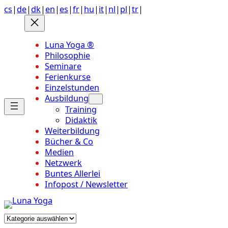
Anchor
Zum
cs
|
de
|
dk
|
en
|
es
|
fr
|
hu
|
it
|
nl
|
pl
|
tr
|
link
Inhalt
to
springen
top
Luna Yoga ®
of
Philosophie
page
Seminare
Ferienkurse
Einzelstunden
Ausbildung
Training
Didaktik
Weiterbildung
Bücher & Co
Medien
Netzwerk
Buntes Allerlei
Infopost / Newsletter
Kategorien