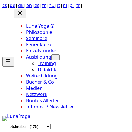
Anchor
Zum
cs
|
de
|
dk
|
en
|
es
|
fr
|
hu
|
it
|
nl
|
pl
|
tr
|
link
Inhalt
to
springen
top
Luna Yoga ®
of
Philosophie
page
Seminare
Ferienkurse
Einzelstunden
Ausbildung
Training
Didaktik
Weiterbildung
Bücher & Co
Medien
Netzwerk
Buntes Allerlei
Infopost / Newsletter
K