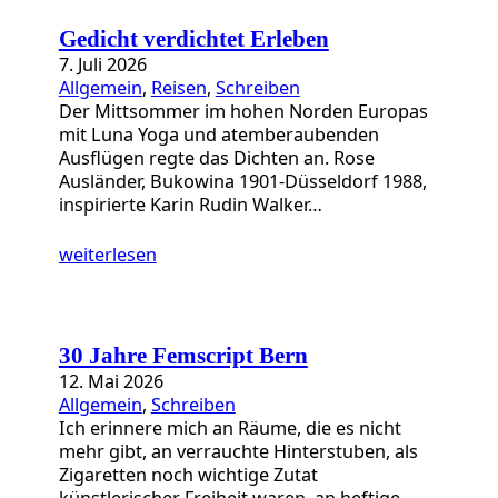
a
t
Gedicht verdichtet Erleben
e
7. Juli 2026
g
Allgemein
, 
Reisen
, 
Schreiben
o
Der Mittsommer im hohen Norden Europas
r
mit Luna Yoga und atemberaubenden
i
Ausflügen regte das Dichten an. Rose
e
Ausländer, Bukowina 1901-Düsseldorf 1988,
n
inspirierte Karin Rudin Walker…
weiterlesen
30 Jahre Femscript Bern
12. Mai 2026
Allgemein
, 
Schreiben
Ich erinnere mich an Räume, die es nicht
mehr gibt, an verrauchte Hinterstuben, als
Zigaretten noch wichtige Zutat
künstlerischer Freiheit waren, an heftige