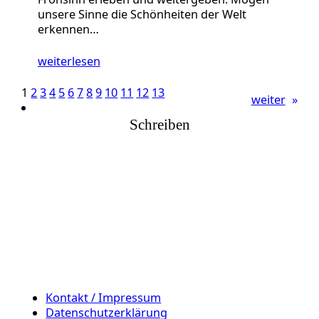
unsere Sinne die Schönheiten der Welt
erkennen…
weiterlesen
1
2
3
4
5
6
7
8
9
10
11
12
13
weiter
»
Schreiben
Kontakt / Impressum
Datenschutzerklärung