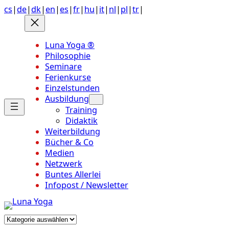
Anchor
Zum
cs
|
de
|
dk
|
en
|
es
|
fr
|
hu
|
it
|
nl
|
pl
|
tr
|
link
Inhalt
to
springen
top
Luna Yoga ®
of
Philosophie
page
Seminare
Ferienkurse
Einzelstunden
Ausbildung
Training
Didaktik
Weiterbildung
Bücher & Co
Medien
Netzwerk
Buntes Allerlei
Infopost / Newsletter
Kategorien