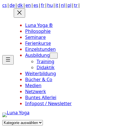
Anchor
Zum
cs
|
de
|
dk
|
en
|
es
|
fr
|
hu
|
it
|
nl
|
pl
|
tr
|
link
Inhalt
to
springen
top
Luna Yoga ®
of
Philosophie
page
Seminare
Ferienkurse
Einzelstunden
Ausbildung
Training
Didaktik
Weiterbildung
Bücher & Co
Medien
Netzwerk
Buntes Allerlei
Infopost / Newsletter
Kategorien