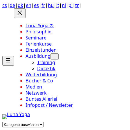
Anchor
Zum
cs
|
de
|
dk
|
en
|
es
|
fr
|
hu
|
it
|
nl
|
pl
|
tr
|
link
Inhalt
to
springen
top
Luna Yoga ®
of
Philosophie
page
Seminare
Ferienkurse
Einzelstunden
Ausbildung
Training
Didaktik
Weiterbildung
Bücher & Co
Medien
Netzwerk
Buntes Allerlei
Infopost / Newsletter
Kategorien