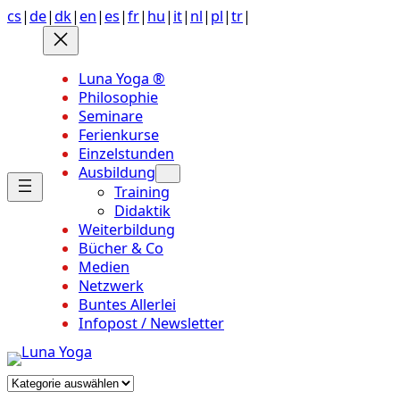
Anchor
Zum
cs
|
de
|
dk
|
en
|
es
|
fr
|
hu
|
it
|
nl
|
pl
|
tr
|
link
Inhalt
to
springen
top
Luna Yoga ®
of
Philosophie
page
Seminare
Ferienkurse
Einzelstunden
Ausbildung
Training
Didaktik
Weiterbildung
Bücher & Co
Medien
Netzwerk
Buntes Allerlei
Infopost / Newsletter
Kategorien