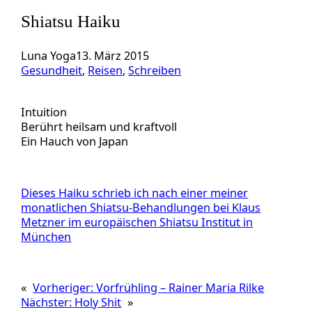
Shiatsu Haiku
Luna Yoga
13. März 2015
Gesundheit
, 
Reisen
, 
Schreiben
Intuition
Berührt heilsam und kraftvoll
Ein Hauch von Japan
Dieses Haiku schrieb ich nach einer meiner
monatlichen Shiatsu-Behandlungen bei Klaus
Metzner im europäischen Shiatsu Institut in
München
«
Vorheriger:
Vorfrühling – Rainer Maria Rilke
Nächster:
Holy Shit
»