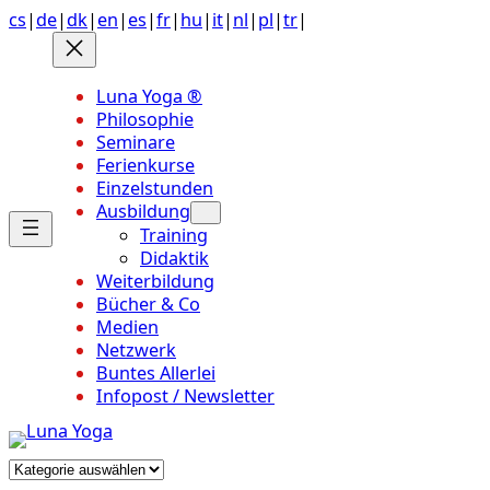
Anchor
Zum
cs
|
de
|
dk
|
en
|
es
|
fr
|
hu
|
it
|
nl
|
pl
|
tr
|
link
Inhalt
to
springen
top
Luna Yoga ®
of
Philosophie
page
Seminare
Ferienkurse
Einzelstunden
Ausbildung
Training
Didaktik
Weiterbildung
Bücher & Co
Medien
Netzwerk
Buntes Allerlei
Infopost / Newsletter
Kategorien