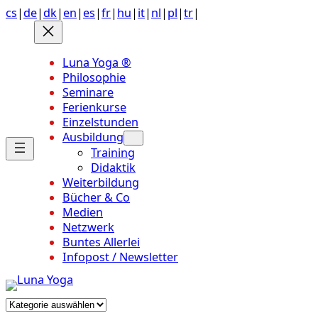
Anchor
Zum
cs
|
de
|
dk
|
en
|
es
|
fr
|
hu
|
it
|
nl
|
pl
|
tr
|
link
Inhalt
to
springen
top
Luna Yoga ®
of
Philosophie
page
Seminare
Ferienkurse
Einzelstunden
Ausbildung
Training
Didaktik
Weiterbildung
Bücher & Co
Medien
Netzwerk
Buntes Allerlei
Infopost / Newsletter
Kategorien