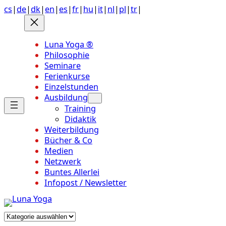
Anchor
Zum
cs
|
de
|
dk
|
en
|
es
|
fr
|
hu
|
it
|
nl
|
pl
|
tr
|
link
Inhalt
to
springen
top
Luna Yoga ®
of
Philosophie
page
Seminare
Ferienkurse
Einzelstunden
Ausbildung
Training
Didaktik
Weiterbildung
Bücher & Co
Medien
Netzwerk
Buntes Allerlei
Infopost / Newsletter
Kategorien