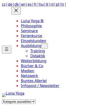
Anchor
Zum
cs
|
de
|
dk
|
en
|
es
|
fr
|
hu
|
it
|
nl
|
pl
|
tr
|
link
Inhalt
to
springen
top
Luna Yoga ®
of
Philosophie
page
Seminare
Ferienkurse
Einzelstunden
Ausbildung
Training
Didaktik
Weiterbildung
Bücher & Co
Medien
Netzwerk
Buntes Allerlei
Infopost / Newsletter
Kategorien