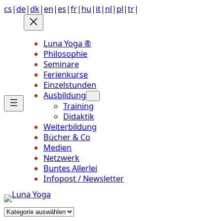
Anchor
Zum
cs
|
de
|
dk
|
en
|
es
|
fr
|
hu
|
it
|
nl
|
pl
|
tr
|
link
Inhalt
to
springen
top
Luna Yoga ®
of
Philosophie
page
Seminare
Ferienkurse
Einzelstunden
Ausbildung
Training
Didaktik
Weiterbildung
Bücher & Co
Medien
Netzwerk
Buntes Allerlei
Infopost / Newsletter
Kategorien