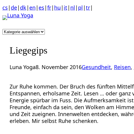
Anchor
Zum
cs
|
de
|
dk
|
en
|
es
|
fr
|
hu
|
it
|
nl
|
pl
|
tr
|
link
Inhalt
to
springen
top
Kategorien
of
page
Liegegips
Luna Yoga
8. November 2016
Gesundheit
, 
Reisen
, 
Zur Ruhe kommen. Der Bruch des fünften Mittelf
Entspannen, erholsame Zeit. Lesen … oder ganz vi
Energie spürbar im Fuss. Die Aufmerksamkeit is
Freunde, einfach da sein, den Wolken am Himmel
und Zeit zueignen. Innenwelten entdecken, wäh
erleben. Mir selbst Ruhe schenken.