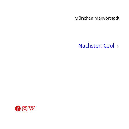
München Maxvorstadt
Nächster:
Cool
»
Facebook
Instagram
Wikipedia-Artikel über Adelheid Ohlig