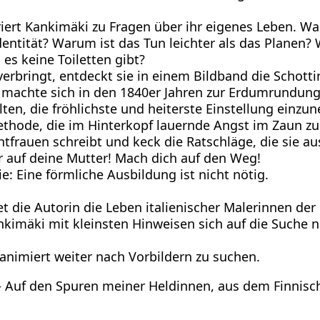
ert Kankimäki zu Fragen über ihr eigenes Leben. Wa
entität? Warum ist das Tun leichter als das Planen
s keine Toiletten gibt?
erbringt, entdeckt sie in einem Bildband die Schotti
r machte sich in den 1840er Jahren zur Erdumrundung 
ollten, die fröhlichste und heiterste Einstellung e
ethode, die im Hinterkopf lauernde Angst im Zaun zu
htfrauen schreibt und keck die Ratschläge, die sie au
er auf deine Mutter! Mach dich auf den Weg!
e: Eine förmliche Ausbildung ist nicht nötig.
t die Autorin die Leben italienischer Malerinnen de
nkimäki mit kleinsten Hinweisen sich auf die Suche n
animiert weiter nach Vorbildern zu suchen.
 – Auf den Spuren meiner Heldinnen, aus dem Finnis