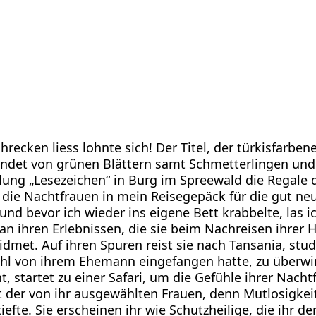
ecken liess lohnte sich! Der Titel, der türkisfarbe
ndet von grünen Blättern samt Schmetterlingen un
dlung „Lesezeichen“ in Burg im Spreewald die Regale d
die Nachtfrauen in mein Reisegepäck für die gut ne
und bevor ich wieder ins eigene Bett krabbelte, las ic
an ihren Erlebnissen, die sie beim Nachreisen ihrer
idmet. Auf ihren Spuren reist sie nach Tansania, studi
 wohl von ihrem Ehemann eingefangen hatte, zu überwi
t, startet zu einer Safari, um die Gefühle ihrer Nach
t der von ihr ausgewählten Frauen, denn Mutlosigkei
fte. Sie erscheinen ihr wie Schutzheilige, die ihr d