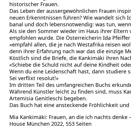
historischer Frauen.
Das Leben der aussergewöhnlichen Frauen inspiri
neuen Erkenntnissen führen? Wie wandelt sich Id
banal und doch lebensnotwendig: was tun, wenn e
Als sie den Sommer wieder im Haus ihrer Eltern v
empfohlen wurde. Die Österreicherin Ida Pfeiffe
«empfahl allen, die je nach Westafrika reisen w
denn ihrer Erfahrung nach war das die einzige M
Köstlich sind die Briefe, die Kankimäki ihren Nac
«Schiebe die Schuld nicht auf deine Kindheit od
Wenn du eine Leidenschaft hast, dann studiere si
Sei verflixt resolut!»
Im dritten Teil des umfangreichen Buchs erkunde
Während Künstler leicht zu finden sind, muss Ka
Artemisia Genitleschi begeben.
Das Buch hat eine ansteckende Fröhlichkeit und 
Mia Kankimäki: Frauen, an die ich nachts denke
House München 2022, 553 Seiten