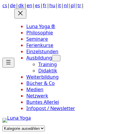
Anchor
Zum
cs
|
de
|
dk
|
en
|
es
|
fr
|
hu
|
it
|
nl
|
pl
|
tr
|
link
Inhalt
to
springen
top
Luna Yoga ®
of
Philosophie
page
Seminare
Ferienkurse
Einzelstunden
Ausbildung
Training
Didaktik
Weiterbildung
Bücher & Co
Medien
Netzwerk
Buntes Allerlei
Infopost / Newsletter
Kategorien