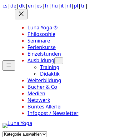
Anchor
Zum
cs
|
de
|
dk
|
en
|
es
|
fr
|
hu
|
it
|
nl
|
pl
|
tr
|
link
Inhalt
to
springen
top
Luna Yoga ®
of
Philosophie
page
Seminare
Ferienkurse
Einzelstunden
Ausbildung
Training
Didaktik
Weiterbildung
Bücher & Co
Medien
Netzwerk
Buntes Allerlei
Infopost / Newsletter
Kategorien