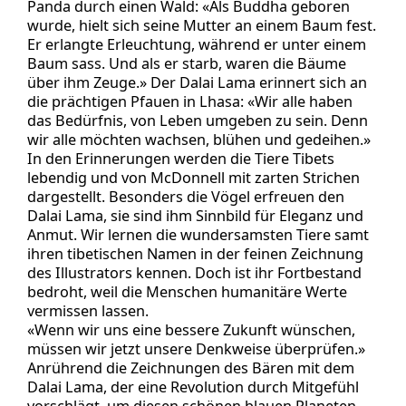
Panda durch einen Wald: «Als Buddha geboren
wurde, hielt sich seine Mutter an einem Baum fest.
Er erlangte Erleuchtung, während er unter einem
Baum sass. Und als er starb, waren die Bäume
über ihm Zeuge.» Der Dalai Lama erinnert sich an
die prächtigen Pfauen in Lhasa: «Wir alle haben
das Bedürfnis, von Leben umgeben zu sein. Denn
wir alle möchten wachsen, blühen und gedeihen.»
In den Erinnerungen werden die Tiere Tibets
lebendig und von McDonnell mit zarten Strichen
dargestellt. Besonders die Vögel erfreuen den
Dalai Lama, sie sind ihm Sinnbild für Eleganz und
Anmut. Wir lernen die wundersamsten Tiere samt
ihren tibetischen Namen in der feinen Zeichnung
des Illustrators kennen. Doch ist ihr Fortbestand
bedroht, weil die Menschen humanitäre Werte
vermissen lassen.
«Wenn wir uns eine bessere Zukunft wünschen,
müssen wir jetzt unsere Denkweise überprüfen.»
Anrührend die Zeichnungen des Bären mit dem
Dalai Lama, der eine Revolution durch Mitgefühl
vorschlägt, um diesen schönen blauen Planeten,