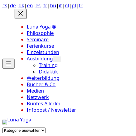
Anchor
Zum
cs
|
de
|
dk
|
en
|
es
|
fr
|
hu
|
it
|
nl
|
pl
|
tr
|
link
Inhalt
to
springen
top
Luna Yoga ®
of
Philosophie
page
Seminare
Ferienkurse
Einzelstunden
Ausbildung
Training
Didaktik
Weiterbildung
Bücher & Co
Medien
Netzwerk
Buntes Allerlei
Infopost / Newsletter
Kategorien