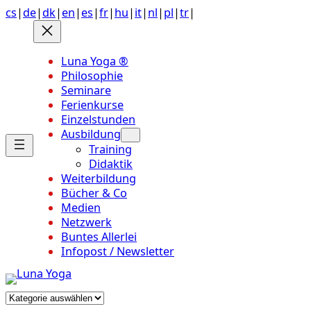
Anchor
Zum
cs
|
de
|
dk
|
en
|
es
|
fr
|
hu
|
it
|
nl
|
pl
|
tr
|
link
Inhalt
to
springen
top
Luna Yoga ®
of
Philosophie
page
Seminare
Ferienkurse
Einzelstunden
Ausbildung
Training
Didaktik
Weiterbildung
Bücher & Co
Medien
Netzwerk
Buntes Allerlei
Infopost / Newsletter
Kategorien